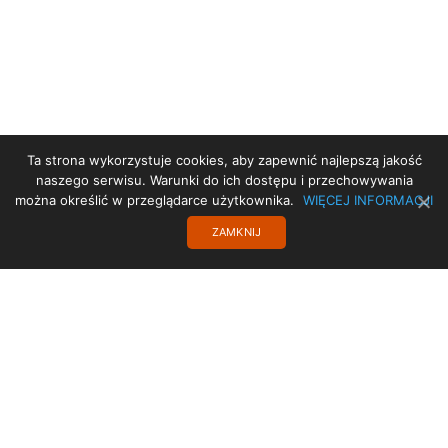
Ta strona wykorzystuje cookies, aby zapewnić najlepszą jakość
STRONA GŁÓWNA
naszego serwisu. Warunki do ich dostępu i przechowywania
można określić w przeglądarce użytkownika.
WIĘCEJ INFORMACJI
DEKLARACJA DOSTĘPNOŚCI
ZAMKNIJ
PROJEKT UE
TRANSLATE
POLITYKA PRYWATNOŚCI
KONTAKT
Copyright 2017 SISMS.pl - SISMS Sp. z o.o.. Wszelkie prawa zastrzeżone.