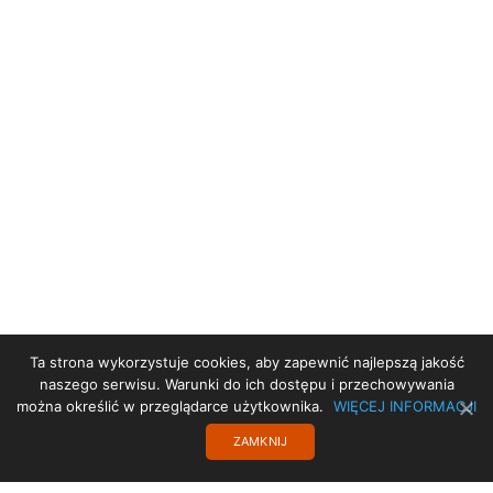
Ta strona wykorzystuje cookies, aby zapewnić najlepszą jakość
STRONA GŁÓWNA
naszego serwisu. Warunki do ich dostępu i przechowywania
można określić w przeglądarce użytkownika.
WIĘCEJ INFORMACJI
DEKLARACJA DOSTĘPNOŚCI
ZAMKNIJ
PROJEKT UE
TRANSLATE