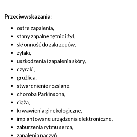
Przeciwwskazania:
ostre zapalenia,
stany zapalne tętnic i żył,
skłonność do zakrzepów,
żylaki,
uszkodzenia i zapalenia skóry,
czyraki,
gruźlica,
stwardnienie rozsiane,
choroba Parkinsona,
ciąża,
krwawienia ginekologiczne,
implantowane urządzenia elektroniczne,
zaburzenia rytmu serca,
zapalenia naczyń,