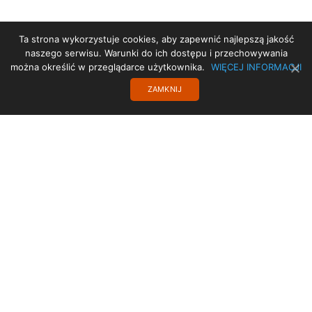
Ta strona wykorzystuje cookies, aby zapewnić najlepszą jakość
STRONA GŁÓWNA
naszego serwisu. Warunki do ich dostępu i przechowywania
można określić w przeglądarce użytkownika.
WIĘCEJ INFORMACJI
DEKLARACJA DOSTĘPNOŚCI
ZAMKNIJ
PROJEKT UE
TRANSLATE
POLITYKA PRYWATNOŚCI
KONTAKT
Copyright 2017 SISMS.pl - SISMS Sp. z o.o.. Wszelkie prawa zastrzeżone.