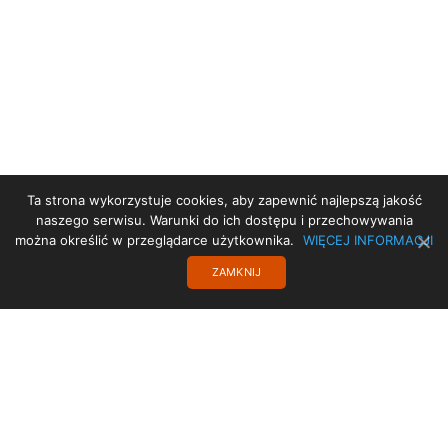
Ta strona wykorzystuje cookies, aby zapewnić najlepszą jakość
STRONA GŁÓWNA
naszego serwisu. Warunki do ich dostępu i przechowywania
można określić w przeglądarce użytkownika.
WIĘCEJ INFORMACJI
DEKLARACJA DOSTĘPNOŚCI
ZAMKNIJ
PROJEKT UE
TRANSLATE
POLITYKA PRYWATNOŚCI
KONTAKT