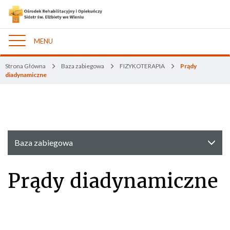
MENU
Nawigacja
Strona Główna
Baza zabiegowa
FIZYKOTERAPIA
Prądy
diadynamiczne
Baza zabiegowa
Prądy diadynamiczne