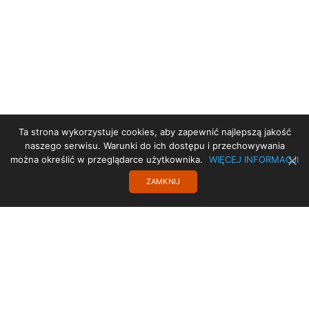
Ta strona wykorzystuje cookies, aby zapewnić najlepszą jakość
STRONA GŁÓWNA
naszego serwisu. Warunki do ich dostępu i przechowywania
można określić w przeglądarce użytkownika.
WIĘCEJ INFORMACJI
DEKLARACJA DOSTĘPNOŚCI
ZAMKNIJ
PROJEKT UE
TRANSLATE
POLITYKA PRYWATNOŚCI
KONTAKT