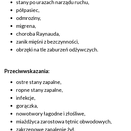
stany po urazach narządu ruchu,
półpasiec,
odmroziny,
migrena,
choroba Raynauda,
zanik mięśni z bezczynności,
obrzęki na tle zaburzeń odżywczych.
Przeciwwskazania:
ostre stany zapalne,
ropne stany zapalne,
infekcje,
gorączka,
nowotwory łagodne i złośliwe,
miażdżyca zarostowa tętnic obwodowych,
zakrzepowe zapalenie żył,