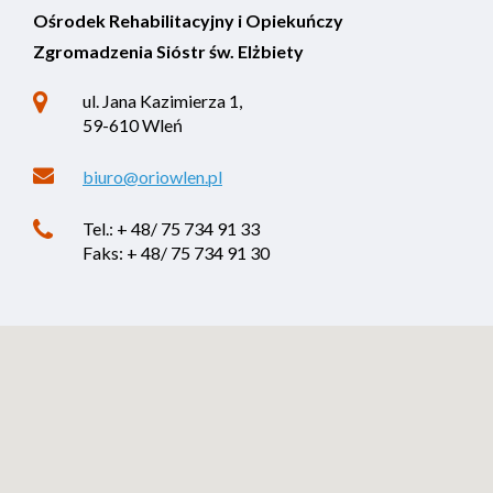
Ośrodek Rehabilitacyjny i Opiekuńczy
Zgromadzenia Sióstr św. Elżbiety
ul. Jana Kazimierza 1,
59-610 Wleń
biuro@oriowlen.pl
Tel.: + 48/ 75 734 91 33
Faks: + 48/ 75 734 91 30