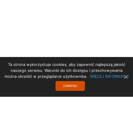
Ta strona wykorzystuje cookies, aby zapewnić najlepszą jakość
STRONA GŁÓWNA
naszego serwisu. Warunki do ich dostępu i przechowywania
można określić w przeglądarce użytkownika.
WIĘCEJ INFORMACJI
DEKLARACJA DOSTĘPNOŚCI
ZAMKNIJ
PROJEKT UE
TRANSLATE
POLITYKA PRYWATNOŚCI
KONTAKT