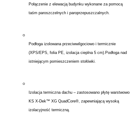
Połączenie z elewacją budynku wykonane za pomocą
taśm paroszczelnych i paroprzepuszczalnych.
Podłoga izolowana przeciwwilgociowo i termicznie
(XPS/EPS, folia PE, izolacja cieplna 5 cm).Podłoga nad
istniejącym pomieszczeniem stołówki.
Izolacja termiczna dachu – zastosowano płytę warstwowo
KS X-Dek™ XG QuadCore®, zapewniającą wysoką
izolacyjność termiczną.