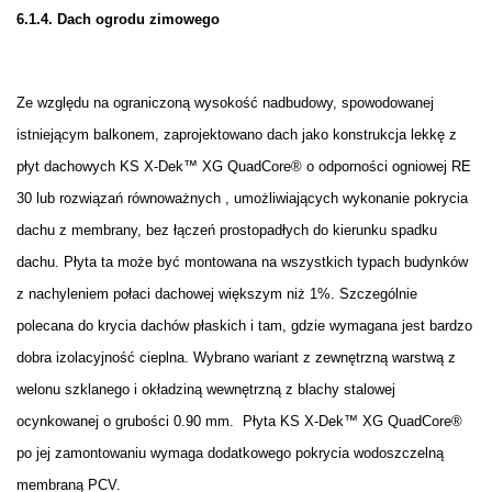
6.1.4. Dach ogrodu zimowego
Ze względu na ograniczoną wysokość nadbudowy, spowodowanej
istniejącym balkonem, zaprojektowano dach jako konstrukcja lekkę z
płyt dachowych KS X-Dek™ XG QuadCore® o odporności ogniowej RE
30 lub rozwiązań równoważnych , umożliwiających wykonanie pokrycia
dachu z membrany, bez łączeń prostopadłych do kierunku spadku
dachu. Płyta ta może być montowana na wszystkich typach budynków
z nachyleniem połaci dachowej większym niż 1%. Szczególnie
polecana do krycia dachów płaskich i tam, gdzie wymagana jest bardzo
dobra izolacyjność cieplna. Wybrano wariant z zewnętrzną warstwą z
welonu szklanego i okładziną wewnętrzną z blachy stalowej
ocynkowanej o grubości 0.90 mm. Płyta KS X-Dek™ XG QuadCore®
po jej zamontowaniu wymaga dodatkowego pokrycia wodoszczelną
membraną PCV.