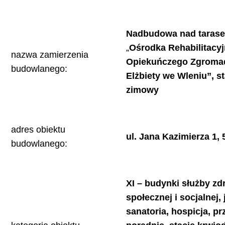
Nadbudowa nad taras
„
Ośrodka Rehabilitacyj
nazwa zamierzenia
Opiekuńczego Zgromad
budowlanego:
Elżbiety we Wleniu”, 
zimowy
adres obiektu
ul. Jana Kazimierza 1
budowlanego:
XI – budynki służby zd
społecznej i socjalnej, 
sanatoria, hospicja, p