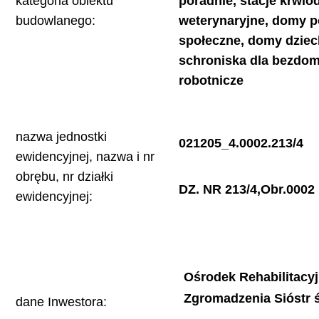
kategoria obiektu
poradnie, stacje krwio
budowlanego:
weterynaryjne, domy p
społeczne, domy dziec
schroniska dla bezdom
robotnicze
nazwa jednostki
021205_4.0002.213/4
ewidencyjnej, nazwa i nr
obrębu, nr działki
DZ. NR 213/4,Obr.0002
ewidencyjnej:
Ośrodek Rehabilitacy
Zgromadzenia Sióstr ś
dane Inwestora: