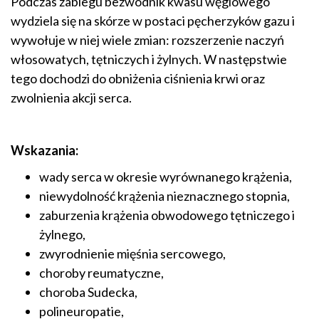
Podczas zabiegu bezwodnik kwasu węglowego
wydziela się na skórze w postaci pęcherzyków gazu i
wywołuje w niej wiele zmian: rozszerzenie naczyń
włosowatych, tętniczych i żylnych. W następstwie
tego dochodzi do obniżenia ciśnienia krwi oraz
zwolnienia akcji serca.
Wskazania:
wady serca w okresie wyrównanego krążenia,
niewydolność krążenia nieznacznego stopnia,
zaburzenia krążenia obwodowego tętniczego i
żylnego,
zwyrodnienie mięśnia sercowego,
choroby reumatyczne,
choroba Sudecka,
polineuropatie,