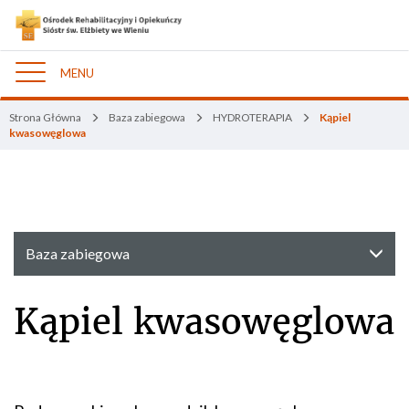
MENU
Nawigacja
Strona Główna
Baza zabiegowa
HYDROTERAPIA
Kąpiel
kwasowęglowa
Baza zabiegowa
Kąpiel kwasowęglowa