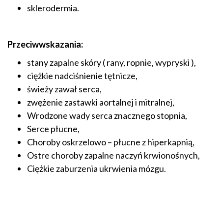
sklerodermia.
Przeciwwskazania:
stany zapalne skóry ( rany, ropnie, wypryski ),
ciężkie nadciśnienie tętnicze,
świeży zawał serca,
zwężenie zastawki aortalnej i mitralnej,
Wrodzone wady serca znacznego stopnia,
Serce płucne,
Choroby oskrzelowo – płucne z hiperkapnią,
Ostre choroby zapalne naczyń krwionośnych,
Ciężkie zaburzenia ukrwienia mózgu.