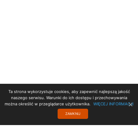
Ta strona wykorzystuje cookies, aby zapewnić najlepszą jakość
STRONA GŁÓWNA
naszego serwisu. Warunki do ich dostępu i przechowywania
można określić w przeglądarce użytkownika.
WIĘCEJ INFORMACJI
DEKLARACJA DOSTĘPNOŚCI
ZAMKNIJ
PROJEKT UE
TRANSLATE
POLITYKA PRYWATNOŚCI