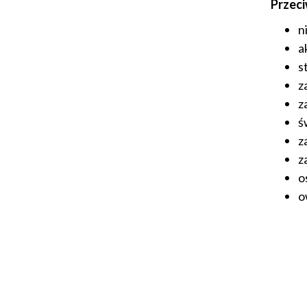
Przec
n
a
s
z
z
ś
z
z
o
o