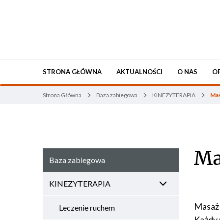
STRONA GŁÓWNA
AKTUALNOŚCI
O NAS
O
Strona Główna
Baza zabiegowa
KINEZYTERAPIA
Mas
Ma
Baza zabiegowa
KINEZYTERAPIA
Masaż 
Leczenie ruchem
Każdy 