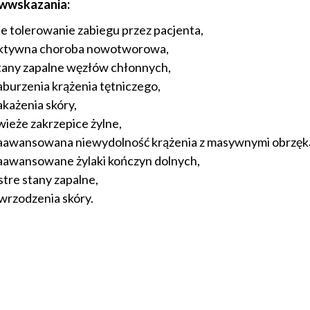
iwwskazania:
ie tolerowanie zabiegu przez pacjenta,
ktywna choroba nowotworowa,
tany zapalne węzłów chłonnych,
aburzenia krążenia tętniczego,
akażenia skóry,
wieże zakrzepice żylne,
aawansowana niewydolność krążenia z masywnymi obrzęka
aawansowane żylaki kończyn dolnych,
stre stany zapalne,
wrzodzenia skóry.