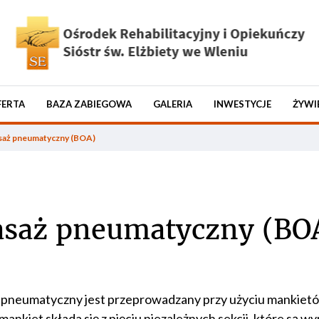
FERTA
BAZA ZABIEGOWA
GALERIA
INWESTYCJE
ŻYWI
aż pneumatyczny (BOA)
saż pneumatyczny (BO
pneumatyczny jest przeprowadzany przy użyciu mankietów
mankiet składa się z pięciu niezależnych sekcji, które są