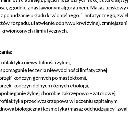
ości, zgodnie z nastawionym algorytmem. Masaż uciskowy
z pobudzanie układu krwionośnego i limfatycznego, zwię
tów rozpadu, ułatwienie odpływu krwi żylnej, zmniejszeni
 krwionośnych i limfatycznych.
ania:
rofilaktyka niewydolności żylnej,
spomaganie leczenia niewydolności limfatycznej
brzęki kończyn górnych po mastektomii,
brzęki kończyn dolnych różnych etiologii,
apobieganie żylnej chorobie zakrzepowo – zatorowej,
rofilaktyka przeciwzakrzepowa w leczeniu szpitalnym
dnowa biologiczna i kosmetyka (masaż odchudzający i zwalcz