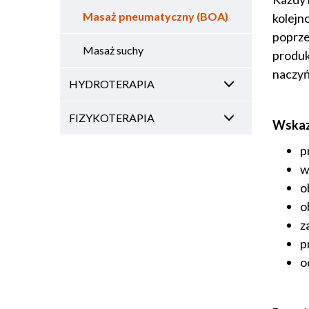
Masaż pneumatyczny (BOA)
kolejn
poprze
Masaż suchy
produk
naczyń
HYDROTERAPIA
FIZYKOTERAPIA
Wskaz
p
w
o
o
z
p
o